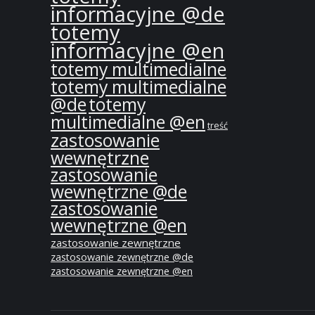
informacyjne @de
totemy
informacyjne @en
totemy multimedialne
totemy multimedialne
@de
totemy
multimedialne @en
treść
zastosowanie
wewnętrzne
zastosowanie
wewnętrzne @de
zastosowanie
wewnętrzne @en
zastosowanie zewnętrzne
zastosowanie zewnętrzne @de
zastosowanie zewnętrzne @en