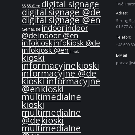
digital signage
Twój Partn
55
55 @en
digital signage @de
Adres:
digital signage @en
Strong Sig
indoor
indoor
01-577 W
Gehäuse
@de
indoor @en
Telefon:
infokiosk
infokiosk @de
+48 600 80
infokiosk @en
Inhalt
kioski
E-Mail
informacyjne
kioski
poczta@st
informacyjne @de
kioski informacyjne
@en
kioski
multimedialne
kioski
multimedialne
@de
kioski
multimedialne