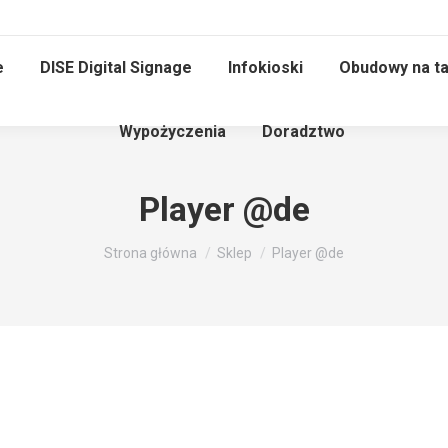
e
DISE Digital Signage
Infokioski
Obudowy na ta
Wypożyczenia
Doradztwo
Player @de
Jesteś tutaj:
Strona główna
Sklep
Player @de