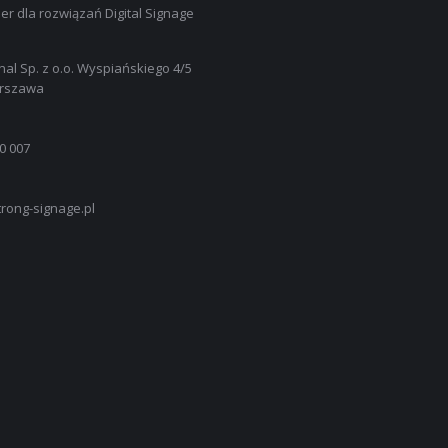
er dla rozwiązań Digital Signage
nal Sp. z o.o. Wyspiańskiego 4/5
arszawa
0 007
rong-signage.pl