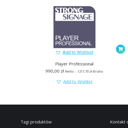
Add to Wishlist
Player Professional
990,00
zł
Netto ::
1217,70
zł
Brutto
Add to Wishlist
Tagi produktów
Kontakt 