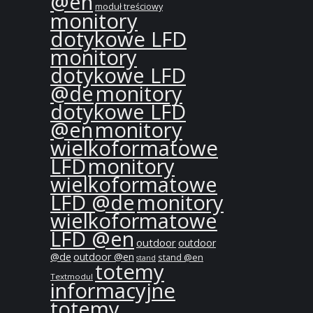
@en
moduł treściowy
monitory
dotykowe LFD
monitory
dotykowe LFD
@de
monitory
dotykowe LFD
@en
monitory
wielkoformatowe
LFD
monitory
wielkoformatowe
LFD @de
monitory
wielkoformatowe
LFD @en
outdoor
outdoor
@de
outdoor @en
stand @en
stand
totemy
Textmodul
informacyjne
totemy