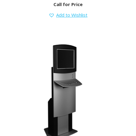
Call for Price
Add to Wishlist