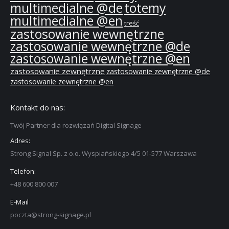
multimedialne @de
totemy
multimedialne @en
treść
zastosowanie wewnętrzne
zastosowanie wewnętrzne @de
zastosowanie wewnętrzne @en
zastosowanie zewnętrzne
zastosowanie zewnętrzne @de
zastosowanie zewnętrzne @en
Kontakt do nas:
Twój Partner dla rozwiązań Digital Signage
Adres:
Strong Signal Sp. z o.o. Wyspiańskiego 4/5 01-577 Warszawa
Telefon:
+48 600 800 007
E-Mail
poczta@strong-signage.pl