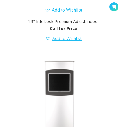
Add to Wishlist
19″ Infokiosk Premium Adjust indoor
Call for Price
Add to Wishlist