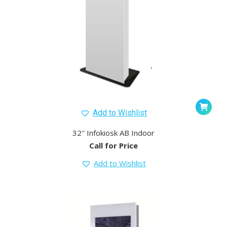
Add to Wishlist
32″ Infokiosk AB Indoor
Call for Price
Add to Wishlist