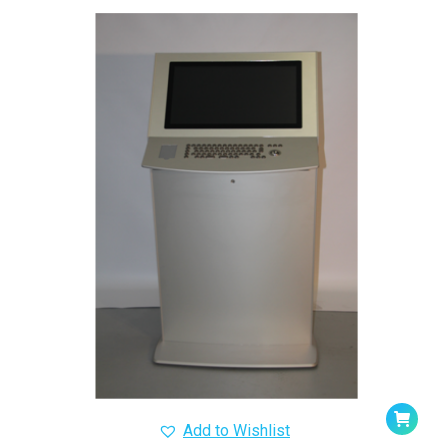
Add to Wishlist