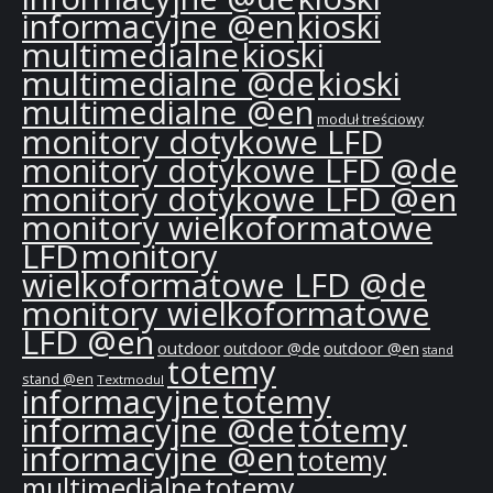
informacyjne @en
kioski
multimedialne
kioski
multimedialne @de
kioski
multimedialne @en
moduł treściowy
monitory dotykowe LFD
monitory dotykowe LFD @de
monitory dotykowe LFD @en
monitory wielkoformatowe
LFD
monitory
wielkoformatowe LFD @de
monitory wielkoformatowe
LFD @en
outdoor
outdoor @de
outdoor @en
stand
totemy
stand @en
Textmodul
informacyjne
totemy
informacyjne @de
totemy
informacyjne @en
totemy
multimedialne
totemy