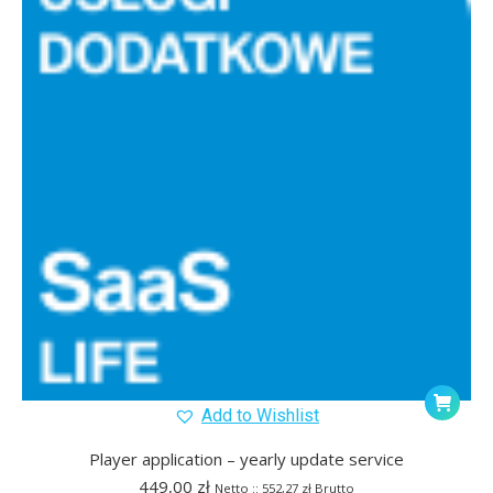
Add to Wishlist
Player application – yearly update service
449,00
zł
Netto ::
552,27
zł
Brutto