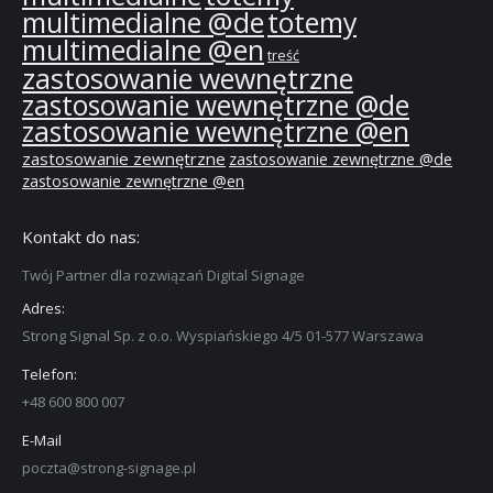
multimedialne @de
totemy
multimedialne @en
treść
zastosowanie wewnętrzne
zastosowanie wewnętrzne @de
zastosowanie wewnętrzne @en
zastosowanie zewnętrzne
zastosowanie zewnętrzne @de
zastosowanie zewnętrzne @en
Kontakt do nas:
Twój Partner dla rozwiązań Digital Signage
Adres:
Strong Signal Sp. z o.o. Wyspiańskiego 4/5 01-577 Warszawa
Telefon:
+48 600 800 007
E-Mail
poczta@strong-signage.pl