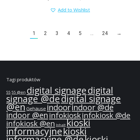
Add to Wishlist
1
2
3
4
5
…
24
→
Tagi produktów
digital signage
digital
55
55 @en
signage @de
digital signage
@en
indoor
indoor @de
Gehäuse
indoor @en
infokiosk
infokiosk @de
kioski
infokiosk @en
Inhalt
informacyjne
kioski
informacyjne @de
kioski