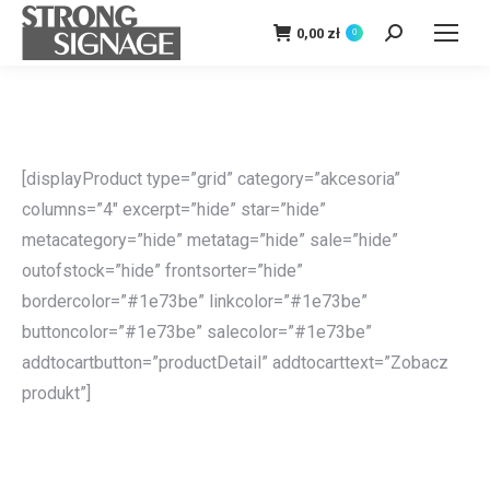
0,00
zł
0
Szukaj:
[displayProduct type=”grid” category=”akcesoria”
columns=”4″ excerpt=”hide” star=”hide”
metacategory=”hide” metatag=”hide” sale=”hide”
outofstock=”hide” frontsorter=”hide”
bordercolor=”#1e73be” linkcolor=”#1e73be”
buttoncolor=”#1e73be” salecolor=”#1e73be”
addtocartbutton=”productDetail” addtocarttext=”Zobacz
produkt”]