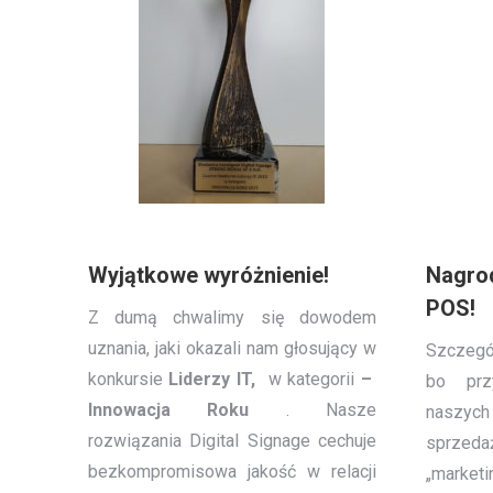
Wyjątkowe wyróżnienie!
Nagro
POS!
Z dumą chwalimy się dowodem
uznania, jaki okazali nam głosujący w
Szczegó
konkursie
Liderzy IT,
w kategorii
–
bo prz
Innowacja Roku
. Nasze
naszyc
rozwiązania Digital Signage cechuje
sprzed
bezkompromisowa jakość w relacji
„mar