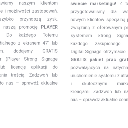
tawiamy naszym klientom
świecie marketingu!
Z te
je i możliwości zastosowań,
przygotowaliśmy dla wsz
szybko przynoszą zysk.
nowych klientów specjalną 
ź naszą promocję
PLAYER
związaną z oferowanym p
: Do każdego Totemu
systemem Strong Sign
dialnego z ekranem 47″ lub
każdego zakupionego 
zym, dodajemy GRATIS
Digital Signage otrzymacie
r (Player Strong Signage
GRATIS pakiet prac graf
ub licencję aplikacji do
pozwalających na natych
ania treścią. Zadzwoń lub
uruchomienie systemu z atr
do nas – sprawdź aktualne
i skutecznymi marke
kreacjami. Zadzwoń lub n
nas – sprawdź aktualne cenni