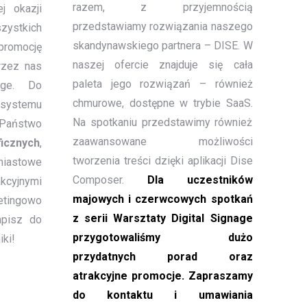
razem, z przyjemnością
j okazji
przedstawiamy rozwiązania naszego
ystkich
skandynawskiego partnera – DISE. W
promocję
naszej ofercie znajduje się cała
rzez nas
paleta jego rozwiązań – również
age. Do
chmurowe, dostępne w trybie SaaS.
systemu
Na spotkaniu przedstawimy również
 Państwo
zaawansowane możliwości
icznych
,
tworzenia treści dzięki aplikacji Dise
miastowe
Composer.
Dla uczestników
akcyjnymi
majowych i czerwcowych spotkań
tingowo
z serii Warsztaty Digital Signage
apisz do
przygotowaliśmy dużo
ki!
przydatnych porad oraz
atrakcyjne promocje. Zapraszamy
do kontaktu i umawiania