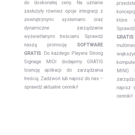
do doskonałej ceny. Na uznanie
przeds
zasłużyły również opcje integracji z
koncepc
zewnętrznymi systemami oraz
które 
dynamiczne zarządzanie
Sprawd
wyświetlanymi treściami. Sprawdź
GRATIS
naszą promocję
SOFTWARE
multime
GRATIS
: Do każdego Playera Strong
więks
Signage MIDI dodajemy GRATIS
kompute
licencję aplikacji do zarządzania
MINI) l
treścią. Zadzwoń lub napisz do nas –
zarządz
sprawdź aktualne cenniki!
napisz 
cenniki!