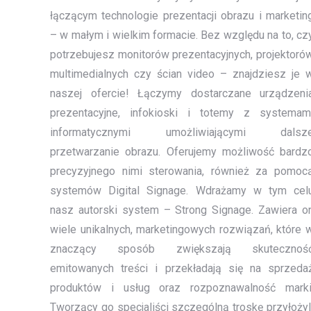
łączącym technologie prezentacji obrazu i marketin
– w małym i wielkim formacie. Bez względu na to, cz
potrzebujesz monitorów prezentacyjnych, projektoró
multimedialnych czy ścian video – znajdziesz je 
naszej ofercie! Łączymy dostarczane urządzeni
prezentacyjne, infokioski i totemy z systemam
informatycznymi umożliwiającymi dalsz
przetwarzanie obrazu. Oferujemy możliwość bardz
precyzyjnego nimi sterowania, również za pomoc
systemów Digital Signage. Wdrażamy w tym cel
nasz autorski system – Strong Signage. Zawiera o
wiele unikalnych, marketingowych rozwiązań, które 
znaczący sposób zwiększają skutecznoś
emitowanych treści i przekładają się na sprzeda
produktów i usług oraz rozpoznawalność marki
Tworzący go specjaliści szczególną troskę przyłożyl