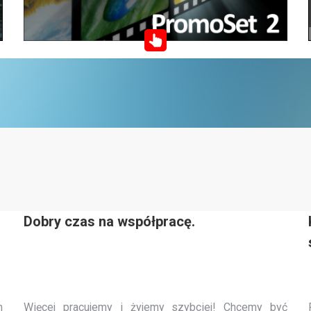
Dobry czas na współpracę.
m
Więcej pracujemy i żyjemy szybciej! Chcemy być