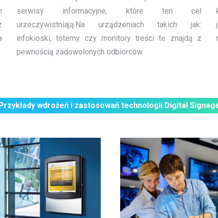
n
serwisy informacyjne, które ten cel
z
urzeczywistniają.Na urządzeniach takich jak:
a
infokioski, totemy czy monitory treści te znajdą z
pewnością zadowolonych odbiorców.
Przykłady wdrożeń i zastosowań technologii Digital Signag