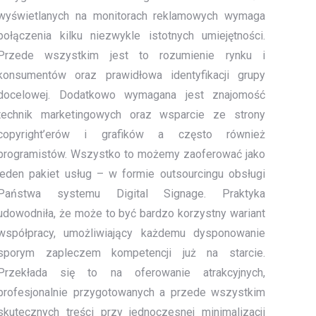
wyświetlanych na monitorach reklamowych wymaga
połączenia kilku niezwykle istotnych umiejętności.
Przede wszystkim jest to rozumienie rynku i
konsumentów oraz prawidłowa identyfikacji grupy
docelowej. Dodatkowo wymagana jest znajomość
technik marketingowych oraz wsparcie ze strony
copyright’erów i grafików a często również
programistów. Wszystko to możemy zaoferować jako
jeden pakiet usług – w formie outsourcingu obsługi
Państwa systemu Digital Signage. Praktyka
udowodniła, że może to być bardzo korzystny wariant
współpracy, umożliwiający każdemu dysponowanie
sporym zapleczem kompetencji już na starcie.
Przekłada się to na oferowanie atrakcyjnych,
profesjonalnie przygotowanych a przede wszystkim
skutecznych treści przy jednoczesnej minimalizacji