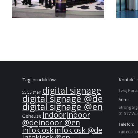
Tagi produktów
Kontakt 
digital signage
Twój Partn
55
55 @en
digital signage @de
Adres:
digital signage @en
Strong Sig
indoor
indoor
01-577 W
Gehäuse
@de
indoor @en
Telefon:
infokiosk
infokiosk @de
+48 600 80
infokiosk @en