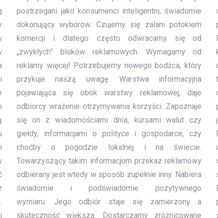
g
postrzegani jako konsumenci inteligentni, świadomie
y
dokonujący wyborów. Czujemy się zalani potokiem
w
komercji i dlatego często odwracamy się od
w
„zwykłych” bloków reklamowych. Wymagamy od
a
reklamy więcej! Potrzebujemy nowego bodźca, który
i
przykuje naszą uwagę. Warstwa informacyjna
e
pojawiająca się obok warstwy reklamowej, daje
o
odbiorcy wrażenie otrzymywania korzyści. Zapoznaje
ą
się on z wiadomościami dnia, kursami walut czy
u
giełdy, informacjami o polityce i gospodarce, czy
n
choćby o pogodzie lokalnej i na świecie.
w
Towarzyszący takim informacjom przekaz reklamowy
ć
odbierany jest wtedy w sposób zupełnie inny. Nabiera
ż
świadomie i podświadomie pozytywnego
.
wymiaru. Jego odbiór staje się zamierzony a
i
skuteczność większa. Dostarczamy zróżnicowane