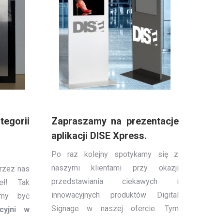
gorii
Zapraszamy na prezentacje
aplikacji DISE Xpress.
Po raz kolejny spotykamy się z
naszymi klientami przy okazji
przez nas
przedstawiania ciekawych i
eł! Tak
innowacyjnych produktów Digital
śmy być
Signage w naszej ofercie. Tym
cyjni w