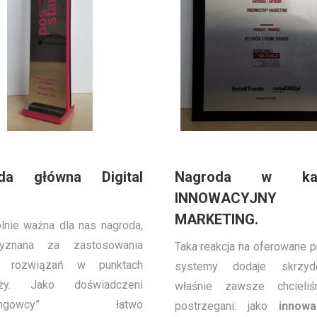
da główna Digital
Nagroda w kate
INNOWACYJNY
MARKETING.
lnie ważna dla nas nagroda,
yznana za zastosowania
Taka reakcja na oferowane 
h rozwiązań w punktach
systemy dodaje skrzyd
aży. Jako doświadczeni
właśnie zawsze chcieli
ketingowcy” łatwo
postrzegani: jako
innowa