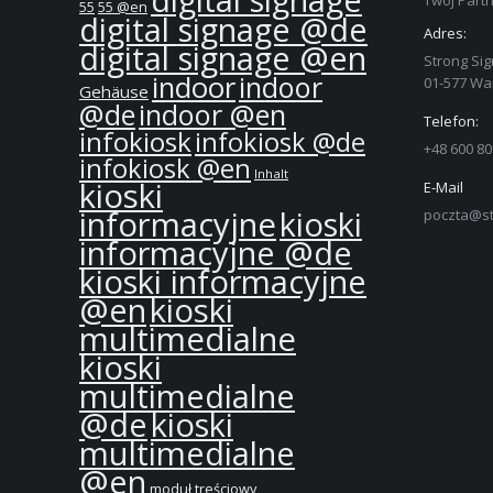
digital signage
Twój Partn
55
55 @en
digital signage @de
Adres:
digital signage @en
Strong Sig
indoor
indoor
01-577 W
Gehäuse
@de
indoor @en
Telefon:
infokiosk
infokiosk @de
+48 600 80
infokiosk @en
Inhalt
kioski
E-Mail
informacyjne
kioski
poczta@st
informacyjne @de
kioski informacyjne
@en
kioski
multimedialne
kioski
multimedialne
@de
kioski
multimedialne
@en
moduł treściowy