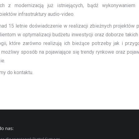
ch z modernizacją już istniejących, bądź wykonywaniem 
iektów infrastruktury audio-video.
ad 15 letnie doświadczenie w realizacji zbieżnych projektó
ientom w optymalizacji budżetu inwestycji oraz doborze takic
ogii, które zarówno realizują ich bieżące potrzeby jak i przy
 możliwy sposób na pojawiające się trendy rynkowe oraz pojaw
ie.
y do kontaktu.
do nas: