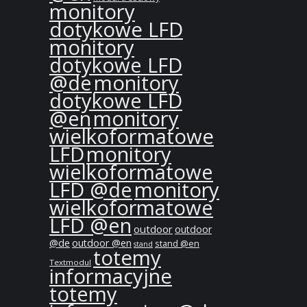
monitory
dotykowe LFD
monitory
dotykowe LFD
@de
monitory
dotykowe LFD
@en
monitory
wielkoformatowe
LFD
monitory
wielkoformatowe
LFD @de
monitory
wielkoformatowe
LFD @en
outdoor
outdoor
@de
outdoor @en
stand @en
stand
totemy
Textmodul
informacyjne
totemy