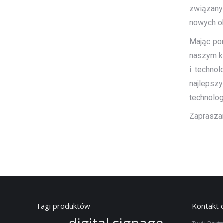
związany
nowych ob
Mając pon
naszym kl
i technol
najlepszy
technolog
Zapraszam
Tagi produktów
Kontakt 