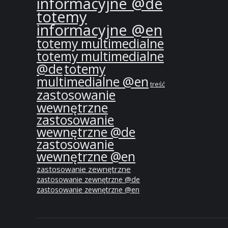
informacyjne @de
totemy
informacyjne @en
totemy multimedialne
totemy multimedialne
@de
totemy
multimedialne @en
treść
zastosowanie
wewnętrzne
zastosowanie
wewnętrzne @de
zastosowanie
wewnętrzne @en
zastosowanie zewnętrzne
zastosowanie zewnętrzne @de
zastosowanie zewnętrzne @en