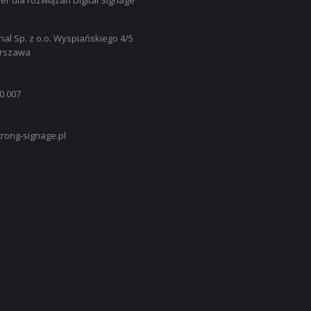
er dla rozwiązań Digital Signage
nal Sp. z o.o. Wyspiańskiego 4/5
arszawa
0 007
rong-signage.pl