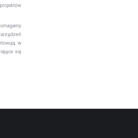
projektów
w pomagamy
h urządzeń
gotowują w
iające się