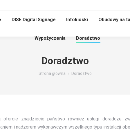
e
DISE Digital Signage
Infokioski
Obudowy na ta
Wypożyczenia
Doradztwo
Doradztwo
Jesteś tutaj:
Strona główna
Doradztwo
 ofercie znajdziecie państwo również usługi doradcze z
aniem i nadzorem wykonawczym wszelkiego typu instalacji ob