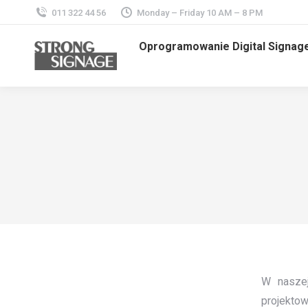
011 322 44 56
Monday – Friday 10 AM – 8 PM
Oprogramowanie Digital Signag
W naszej
projektow