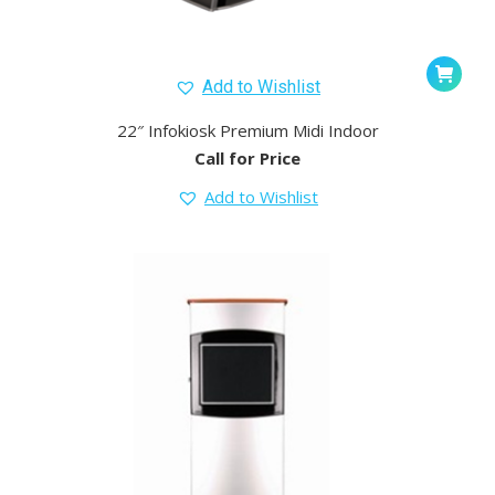
Add to Wishlist
22″ Infokiosk Premium Midi Indoor
Call for Price
Add to Wishlist