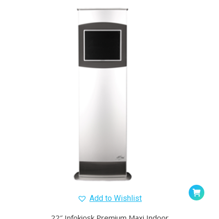
Add to Wishlist
22″ Infokiosk Premium Maxi Indoor