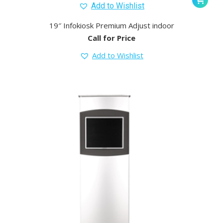
Add to Wishlist
19″ Infokiosk Premium Adjust indoor
Call for Price
Add to Wishlist