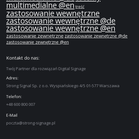
multimedialne @en
treść
zastosowanie wewnętrzne
zastosowanie wewnętrzne @de
zastosowanie wewnętrzne @en
zastosowanie zewnętrzne
zastosowanie zewnętrzne @de
zastosowanie zewnętrzne @en
Kontakt do nas:
Twój Partner dla rozwiązań Digital Signage
Adres:
Strong Signal Sp. z o.o. Wyspiańskiego 4/5 01-577 Warszawa
Telefon:
+48 600 800 007
E-Mail
poczta@strong-signage.pl