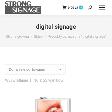
0,00
zł
0
Szukaj:
digital signage
Jesteś tutaj:
Strona główna
Sklep
Produkty oznaczone “digital signage”
Wyświetlanie 1–16 z 55 wyników