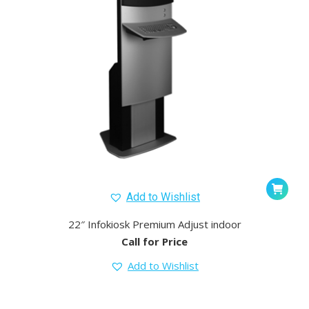
Add to Wishlist
22″ Infokiosk Premium Adjust indoor
Call for Price
Add to Wishlist