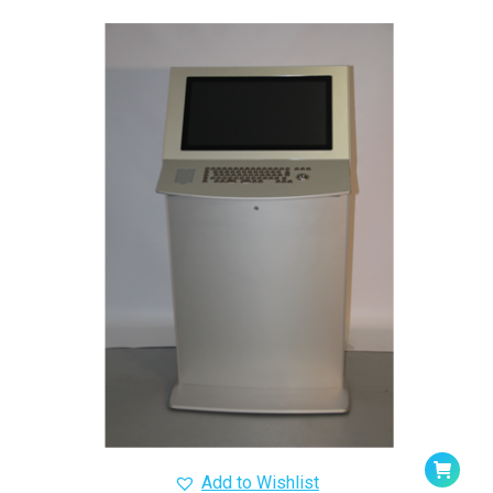
Add to Wishlist