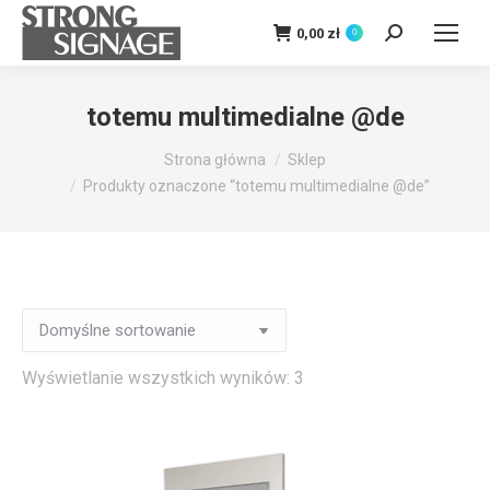
0,00
zł
0
Szukaj:
totemu multimedialne @de
Jesteś tutaj:
Strona główna
Sklep
Produkty oznaczone “totemu multimedialne @de”
Wyświetlanie wszystkich wyników: 3