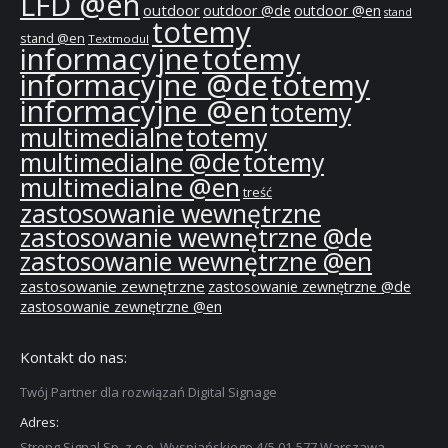
LFD @en
outdoor
outdoor @de
outdoor @en
stand
totemy
stand @en
Textmodul
informacyjne
totemy
informacyjne @de
totemy
informacyjne @en
totemy
multimedialne
totemy
multimedialne @de
totemy
multimedialne @en
treść
zastosowanie wewnętrzne
zastosowanie wewnętrzne @de
zastosowanie wewnętrzne @en
zastosowanie zewnętrzne
zastosowanie zewnętrzne @de
zastosowanie zewnętrzne @en
Kontakt do nas:
Twój Partner dla rozwiązań Digital Signage
Adres:
Strong Signal Sp. z o.o. Wyspiańskiego 4/5 01-577 Warszawa