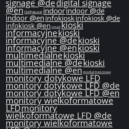
signage @de
digital signage
@en
indoor
indoor @de
Gehäuse
indoor @en
infokiosk
infokiosk @de
kioski
infokiosk @en
Inhalt
informacyjne
kioski
informacyjne @de
kioski
informacyjne @en
kioski
multimedialne
kioski
multimedialne @de
kioski
multimedialne @en
moduł treściowy
monitory dotykowe LFD
monitory dotykowe LFD @de
monitory dotykowe LFD @en
monitory wielkoformatowe
LFD
monitory
wielkoformatowe LFD @de
monitory wielkoformatowe