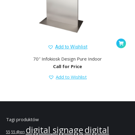
Add to Wishlist
70″ Infokiosk Design Pure Indoor
Call for Price
Add to Wishlist
Tagi produktów
digital signage
digital
55
55 @en