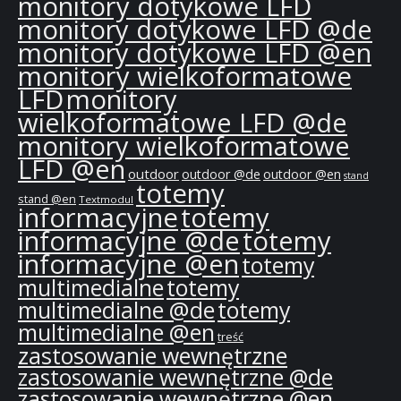
monitory dotykowe LFD
monitory dotykowe LFD @de
monitory dotykowe LFD @en
monitory wielkoformatowe
LFD
monitory
wielkoformatowe LFD @de
monitory wielkoformatowe
LFD @en
outdoor
outdoor @de
outdoor @en
stand
totemy
stand @en
Textmodul
informacyjne
totemy
informacyjne @de
totemy
informacyjne @en
totemy
multimedialne
totemy
multimedialne @de
totemy
multimedialne @en
treść
zastosowanie wewnętrzne
zastosowanie wewnętrzne @de
zastosowanie wewnętrzne @en