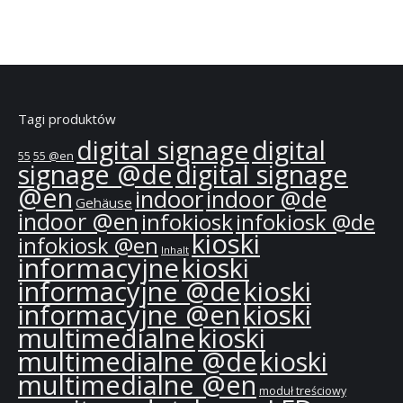
Tagi produktów
digital signage
digital
55
55 @en
signage @de
digital signage
@en
indoor
indoor @de
Gehäuse
indoor @en
infokiosk
infokiosk @de
kioski
infokiosk @en
Inhalt
informacyjne
kioski
informacyjne @de
kioski
informacyjne @en
kioski
multimedialne
kioski
multimedialne @de
kioski
multimedialne @en
moduł treściowy