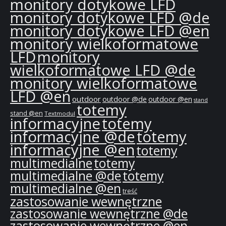
monitory dotykowe LFD
monitory dotykowe LFD @de
monitory dotykowe LFD @en
monitory wielkoformatowe
LFD
monitory
wielkoformatowe LFD @de
monitory wielkoformatowe
LFD @en
outdoor
outdoor @de
outdoor @en
stand
totemy
stand @en
Textmodul
informacyjne
totemy
informacyjne @de
totemy
informacyjne @en
totemy
multimedialne
totemy
multimedialne @de
totemy
multimedialne @en
treść
zastosowanie wewnętrzne
zastosowanie wewnętrzne @de
zastosowanie wewnętrzne @en