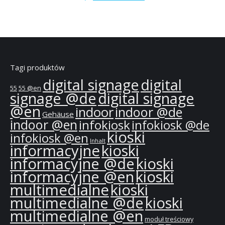
Tagi produktów
digital signage
digital
55
55 @en
signage @de
digital signage
@en
indoor
indoor @de
Gehäuse
indoor @en
infokiosk
infokiosk @de
kioski
infokiosk @en
Inhalt
informacyjne
kioski
informacyjne @de
kioski
informacyjne @en
kioski
multimedialne
kioski
multimedialne @de
kioski
multimedialne @en
moduł treściowy