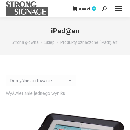
0,00
zł
0
Szukaj:
iPad@en
Jesteś tutaj:
Strona główna
Sklep
Produkty oznaczone “iPad@en”
Wyświetlanie jednego wyniku