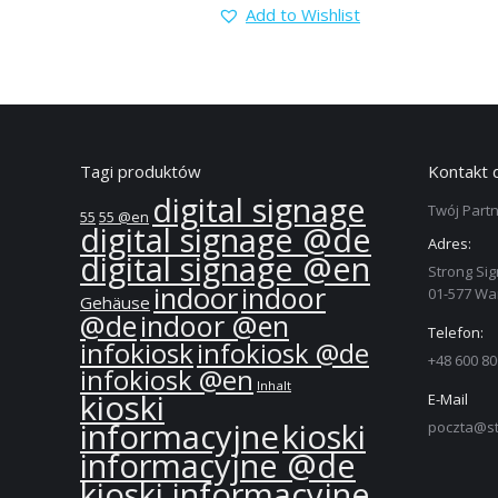
Add to Wishlist
Tagi produktów
Kontakt 
digital signage
Twój Partn
55
55 @en
digital signage @de
Adres:
digital signage @en
Strong Sig
indoor
indoor
01-577 W
Gehäuse
@de
indoor @en
Telefon:
infokiosk
infokiosk @de
+48 600 80
infokiosk @en
Inhalt
kioski
E-Mail
informacyjne
kioski
poczta@st
informacyjne @de
kioski informacyjne