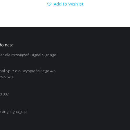
Add to Wishlist
do nas:
er dla rozwiązań Digital Signage
nal Sp. z o.o. Wyspiańskiego 4/5
arszawa
0 007
rong-signage.pl