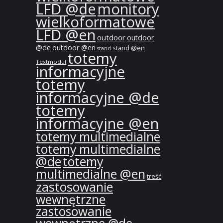
LFD @de
monitory
wielkoformatowe
LFD @en
outdoor
outdoor
@de
outdoor @en
stand @en
stand
totemy
Textmodul
informacyjne
totemy
informacyjne @de
totemy
informacyjne @en
totemy multimedialne
totemy multimedialne
@de
totemy
multimedialne @en
treść
zastosowanie
wewnętrzne
zastosowanie