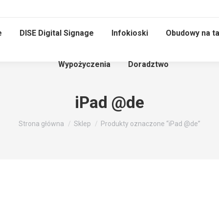
e
DISE Digital Signage
Infokioski
Obudowy na ta
Wypożyczenia
Doradztwo
iPad @de
Jesteś tutaj:
Strona główna
Sklep
Produkty oznaczone “iPad @de”