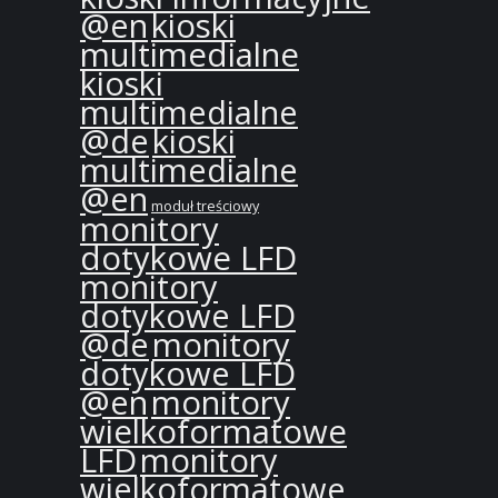
@en
kioski
multimedialne
kioski
multimedialne
@de
kioski
multimedialne
@en
moduł treściowy
monitory
dotykowe LFD
monitory
dotykowe LFD
@de
monitory
dotykowe LFD
@en
monitory
wielkoformatowe
LFD
monitory
wielkoformatowe