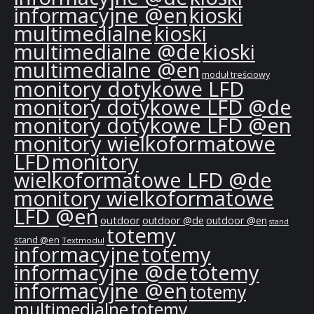
informacyjne @en
kioski
multimedialne
kioski
multimedialne @de
kioski
multimedialne @en
moduł treściowy
monitory dotykowe LFD
monitory dotykowe LFD @de
monitory dotykowe LFD @en
monitory wielkoformatowe
LFD
monitory
wielkoformatowe LFD @de
monitory wielkoformatowe
LFD @en
outdoor
outdoor @de
outdoor @en
stand
totemy
stand @en
Textmodul
informacyjne
totemy
informacyjne @de
totemy
informacyjne @en
totemy
multimedialne
totemy