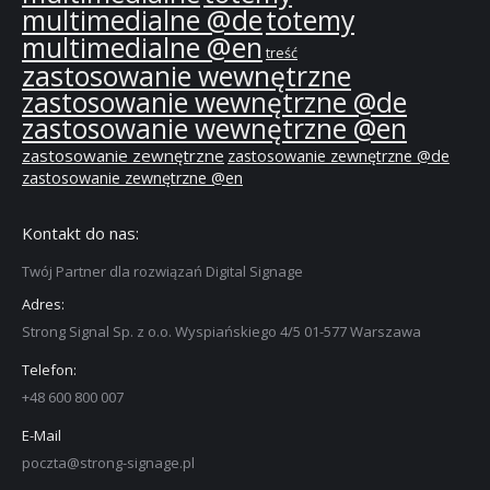
multimedialne @de
totemy
multimedialne @en
treść
zastosowanie wewnętrzne
zastosowanie wewnętrzne @de
zastosowanie wewnętrzne @en
zastosowanie zewnętrzne
zastosowanie zewnętrzne @de
zastosowanie zewnętrzne @en
Kontakt do nas:
Twój Partner dla rozwiązań Digital Signage
Adres:
Strong Signal Sp. z o.o. Wyspiańskiego 4/5 01-577 Warszawa
Telefon:
+48 600 800 007
E-Mail
poczta@strong-signage.pl