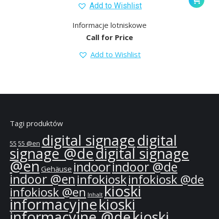
Add to Wishlist
Informacje lotniskowe
Call for Price
Add to Wishlist
Tagi produktów
digital signage
digital
55
55 @en
signage @de
digital signage
@en
indoor
indoor @de
Gehäuse
indoor @en
infokiosk
infokiosk @de
kioski
infokiosk @en
Inhalt
informacyjne
kioski
informacyjne @de
kioski