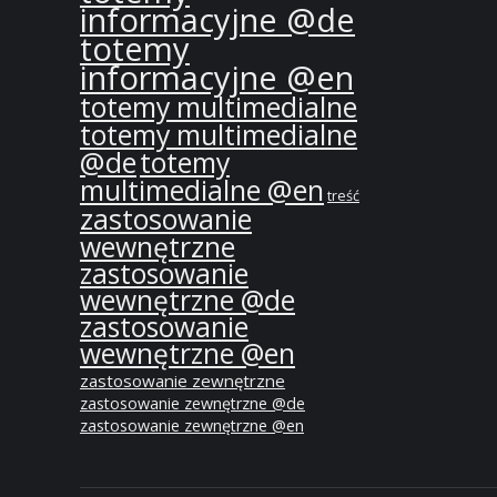
informacyjne @de
totemy
informacyjne @en
totemy multimedialne
totemy multimedialne
@de
totemy
multimedialne @en
treść
zastosowanie
wewnętrzne
zastosowanie
wewnętrzne @de
zastosowanie
wewnętrzne @en
zastosowanie zewnętrzne
zastosowanie zewnętrzne @de
zastosowanie zewnętrzne @en