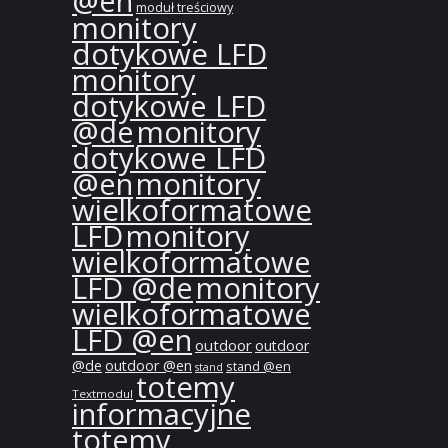
@en
moduł treściowy
monitory
dotykowe LFD
monitory
dotykowe LFD
@de
monitory
dotykowe LFD
@en
monitory
wielkoformatowe
LFD
monitory
wielkoformatowe
LFD @de
monitory
wielkoformatowe
LFD @en
outdoor
outdoor
@de
outdoor @en
stand @en
stand
totemy
Textmodul
informacyjne
totemy