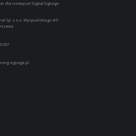
er dla rozwiązań Digital Signage
nal Sp. z o.o. Wyspiańskiego 4/5
arszawa
0 007
rong-signage.pl