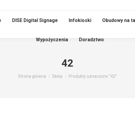
e
DISE Digital Signage
Infokioski
Obudowy na ta
Wypożyczenia
Doradztwo
42
Jesteś tutaj:
Strona główna
Sklep
Produkty oznaczone “42”