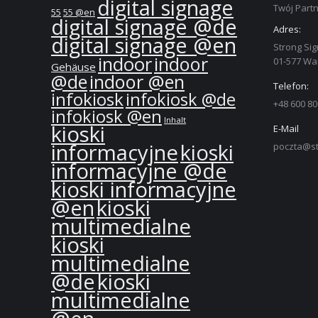
digital signage
Twój Partn
55
55 @en
digital signage @de
Adres:
digital signage @en
Strong Sig
indoor
indoor
01-577 W
Gehäuse
@de
indoor @en
Telefon:
infokiosk
infokiosk @de
+48 600 80
infokiosk @en
Inhalt
kioski
E-Mail
informacyjne
kioski
poczta@st
informacyjne @de
kioski informacyjne
@en
kioski
multimedialne
kioski
multimedialne
@de
kioski
multimedialne