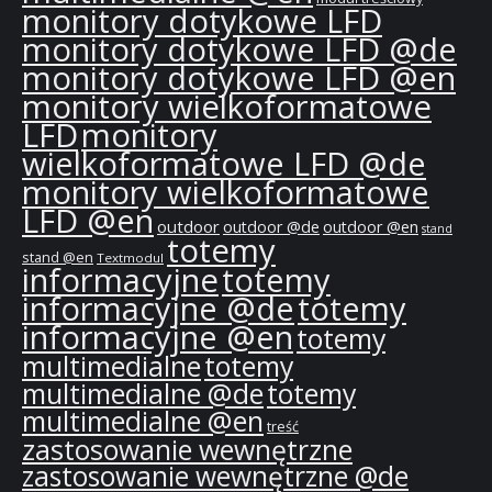
monitory dotykowe LFD
monitory dotykowe LFD @de
monitory dotykowe LFD @en
monitory wielkoformatowe
LFD
monitory
wielkoformatowe LFD @de
monitory wielkoformatowe
LFD @en
outdoor
outdoor @de
outdoor @en
stand
totemy
stand @en
Textmodul
informacyjne
totemy
informacyjne @de
totemy
informacyjne @en
totemy
multimedialne
totemy
multimedialne @de
totemy
multimedialne @en
treść
zastosowanie wewnętrzne
zastosowanie wewnętrzne @de