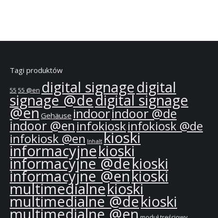
Tagi produktów
digital signage
digital
55
55 @en
signage @de
digital signage
@en
indoor
indoor @de
Gehäuse
indoor @en
infokiosk
infokiosk @de
kioski
infokiosk @en
Inhalt
informacyjne
kioski
informacyjne @de
kioski
informacyjne @en
kioski
multimedialne
kioski
multimedialne @de
kioski
multimedialne @en
moduł treściowy