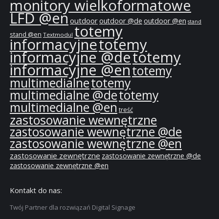
monitory wielkoformatowe
LFD @en
outdoor
outdoor @de
outdoor @en
stand
totemy
stand @en
Textmodul
informacyjne
totemy
informacyjne @de
totemy
informacyjne @en
totemy
multimedialne
totemy
multimedialne @de
totemy
multimedialne @en
treść
zastosowanie wewnętrzne
zastosowanie wewnętrzne @de
zastosowanie wewnętrzne @en
zastosowanie zewnętrzne
zastosowanie zewnętrzne @de
zastosowanie zewnętrzne @en
Kontakt do nas:
Twój Partner dla rozwiązań Digital Signage