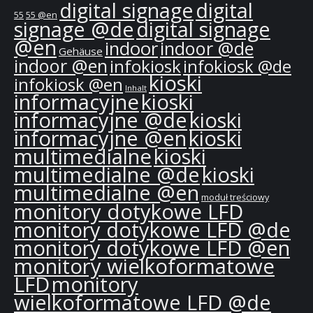
digital signage
digital
55
55 @en
signage @de
digital signage
@en
indoor
indoor @de
Gehäuse
indoor @en
infokiosk
infokiosk @de
kioski
infokiosk @en
Inhalt
informacyjne
kioski
informacyjne @de
kioski
informacyjne @en
kioski
multimedialne
kioski
multimedialne @de
kioski
multimedialne @en
moduł treściowy
monitory dotykowe LFD
monitory dotykowe LFD @de
monitory dotykowe LFD @en
monitory wielkoformatowe
LFD
monitory
wielkoformatowe LFD @de