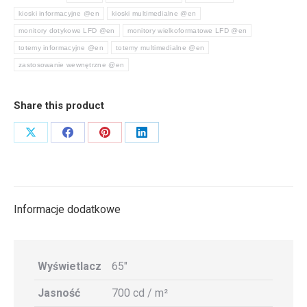
kioski informacyjne @en
kioski multimedialne @en
monitory dotykowe LFD @en
monitory wielkoformatowe LFD @en
totemy informacyjne @en
totemy multimedialne @en
zastosowanie wewnętrzne @en
Share this product
Share
Share
Share
Share
on
on
on
on
X
Facebook
Pinterest
LinkedIn
Informacje dodatkowe
Wyświetlacz
65″
Jasność
700 cd / m²