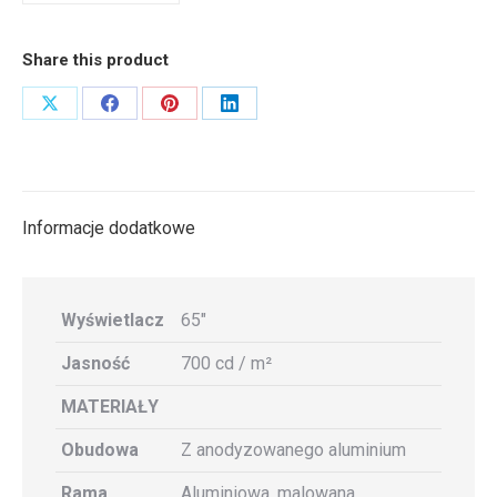
Share this product
Share
Share
Share
Share
on
on
on
on
X
Facebook
Pinterest
LinkedIn
Informacje dodatkowe
Wyświetlacz
65″
Jasność
700 cd / m²
MATERIAŁY
Obudowa
Z anodyzowanego aluminium
Rama
Aluminiowa, malowana