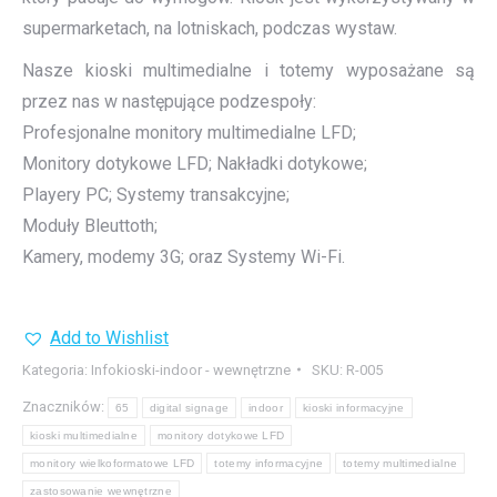
supermarketach, na lotniskach, podczas wystaw.
Nasze kioski multimedialne i totemy wyposażane są
przez nas w następujące podzespoły:
Profesjonalne monitory multimedialne LFD;
Monitory dotykowe LFD; Nakładki dotykowe;
Playery PC; Systemy transakcyjne;
Moduły Bleuttoth;
Kamery, modemy 3G; oraz Systemy Wi-Fi.
Add to Wishlist
Kategoria:
Infokioski-indoor - wewnętrzne
SKU:
R-005
Znaczników:
65
digital signage
indoor
kioski informacyjne
kioski multimedialne
monitory dotykowe LFD
monitory wielkoformatowe LFD
totemy informacyjne
totemy multimedialne
zastosowanie wewnętrzne