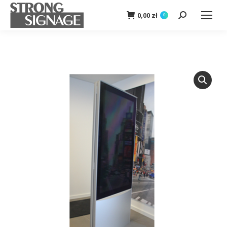
0,00
zł
0
Szukaj: