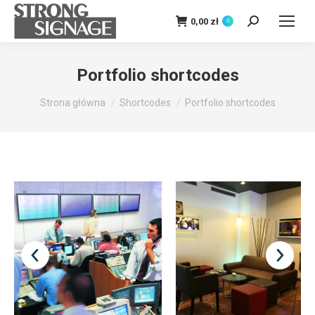
0,00
zł
0
Szukaj:
Portfolio shortcodes
Jesteś tutaj:
Strona główna
Shortcodes
Portfolio shortcodes