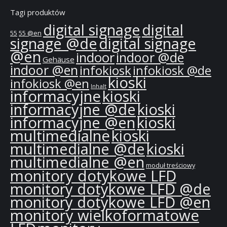
Tagi produktów
digital signage
digital
55
55 @en
signage @de
digital signage
@en
indoor
indoor @de
Gehäuse
indoor @en
infokiosk
infokiosk @de
kioski
infokiosk @en
Inhalt
informacyjne
kioski
informacyjne @de
kioski
informacyjne @en
kioski
multimedialne
kioski
multimedialne @de
kioski
multimedialne @en
moduł treściowy
monitory dotykowe LFD
monitory dotykowe LFD @de
monitory dotykowe LFD @en
monitory wielkoformatowe