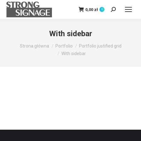
0,00
zł
0
Szukaj:
With sidebar
Jesteś tutaj:
Strona główna
Portfolio
Portfolio justified grid
With sidebar