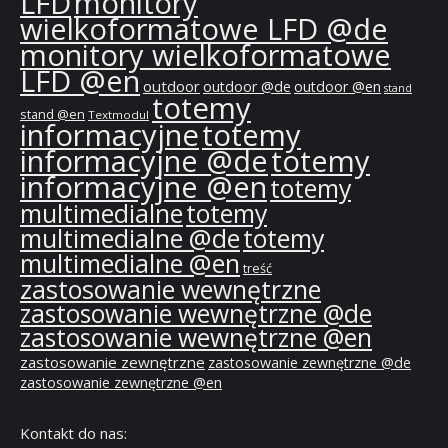
LFD
monitory
wielkoformatowe LFD @de
monitory wielkoformatowe
LFD @en
outdoor
outdoor @de
outdoor @en
stand
totemy
stand @en
Textmodul
informacyjne
totemy
informacyjne @de
totemy
informacyjne @en
totemy
multimedialne
totemy
multimedialne @de
totemy
multimedialne @en
treść
zastosowanie wewnętrzne
zastosowanie wewnętrzne @de
zastosowanie wewnętrzne @en
zastosowanie zewnętrzne
zastosowanie zewnętrzne @de
zastosowanie zewnętrzne @en
Kontakt do nas: