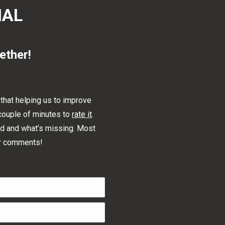
IAL
ether!
 that helping us to improve
 couple of minutes to
rate it
.
ood and what’s missing. Most
ur comments!