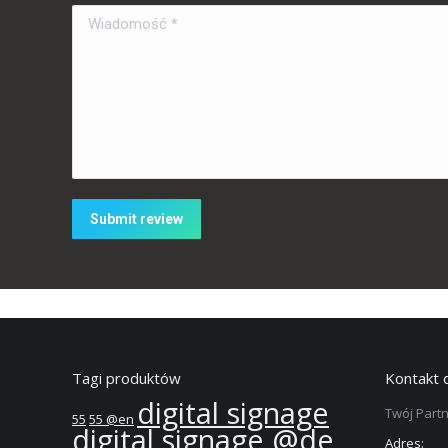
Wiadomość *
Submit review
Tagi produktów
Kontakt 
digital signage
Twój Partn
55
55 @en
digital signage @de
Adres: