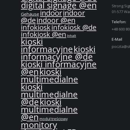
digital signage @en
Strong Sig
indoor
indoor
01-577 W
Gehäuse
@de
indoor @en
Telefon:
infokiosk
infokiosk @de
+48 600 80
infokiosk @en
Inhalt
kioski
E-Mail
informacyjne
kioski
poczta@st
informacyjne @de
kioski informacyjne
@en
kioski
multimedialne
kioski
multimedialne
@de
kioski
multimedialne
@en
moduł treściowy
monitory