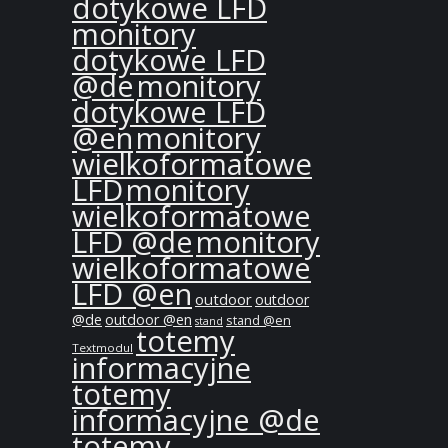
dotykowe LFD
monitory
dotykowe LFD
@de
monitory
dotykowe LFD
@en
monitory
wielkoformatowe
LFD
monitory
wielkoformatowe
LFD @de
monitory
wielkoformatowe
LFD @en
outdoor
outdoor
@de
outdoor @en
stand @en
stand
totemy
Textmodul
informacyjne
totemy
informacyjne @de
totemy