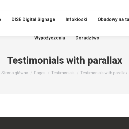
e
DISE Digital Signage
Infokioski
Obudowy na ta
Wypożyczenia
Doradztwo
Testimonials with parallax
Jesteś tutaj:
Strona główna
Pages
Testimonials
Testimonials with parallax