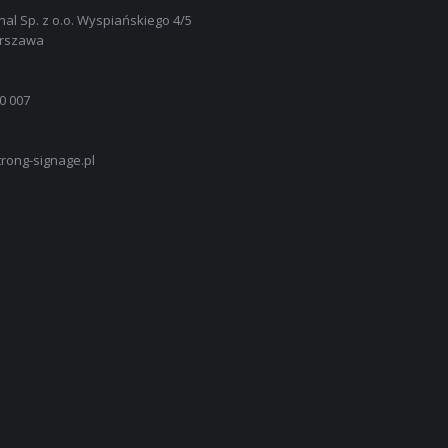
nal Sp. z o.o. Wyspiańskiego 4/5
arszawa
0 007
rong-signage.pl