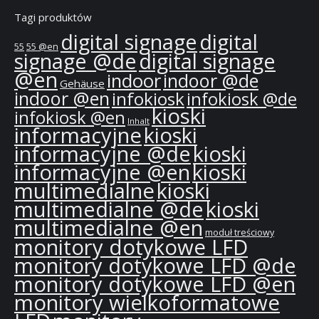
Tagi produktów
digital signage
digital
55
55 @en
signage @de
digital signage
@en
indoor
indoor @de
Gehäuse
indoor @en
infokiosk
infokiosk @de
kioski
infokiosk @en
Inhalt
informacyjne
kioski
informacyjne @de
kioski
informacyjne @en
kioski
multimedialne
kioski
multimedialne @de
kioski
multimedialne @en
moduł treściowy
monitory dotykowe LFD
monitory dotykowe LFD @de
monitory dotykowe LFD @en
monitory wielkoformatowe