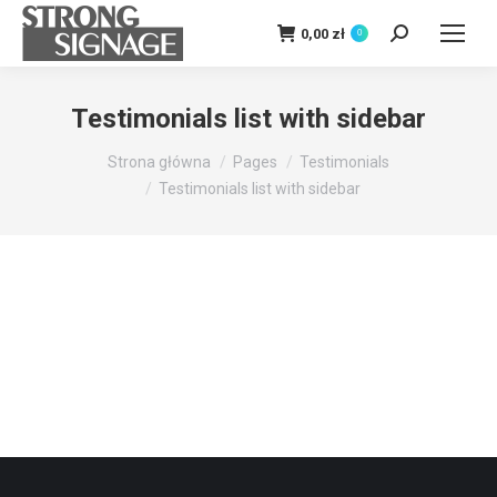
0,00
zł
0
Szukaj:
Testimonials list with sidebar
Jesteś tutaj:
Strona główna
Pages
Testimonials
Testimonials list with sidebar