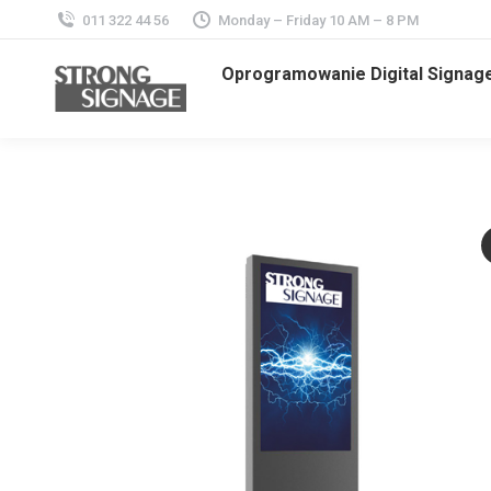
011 322 44 56
Monday – Friday 10 AM – 8 PM
Oprogramowanie Digital Signag