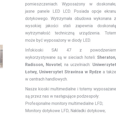
pomieszczeniach. Wyposażony w doskonałe
jasne panele LED LCD. Posiada opcje ekran
dotykowego. Wytrzymała obudowa wykonana 
wysokiej jakości stali zapewnia doskonał
wytrzymałość techniczną urządzenia. Tote
może być wyposażony w diody LED.
Infokioski SAI 47 z powodzenie
wykorzystywane są w sieciach hoteli:
Sheraton
Radisson, Novotel
; na uczelniach:
Uniwersyte
Łotwy, Uniwersytet Stravinsa w Rydze
a takż
w centrach handlowych.
Nasze kioski multimedialne i totemy wyposażan
są przez nas w następujące podzespoły:
Profesjonalne monitory multimedialne LFD;
Monitory dotykowe LFD; Nakładki dotykowe;