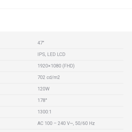
X
Facebook
Pinterest
LinkedIn
47"
IPS, LED LCD
1920×1080 (FHD)
702 cd/m2
120W
178°
1300:1
AC 100 – 240 V~, 50/60 Hz