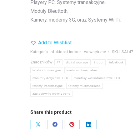
Playery PC; Systemy transakcyjne;
Moduły Bleuttoth;
Kamery, modemy 3G; oraz Systemy Wi-Fi.
Add to Wishlist
Kategoria:
Infokioski-indoor - wewnętrzne
SKU:
SAI 47
Znaczników:
47
digital signage
indoor
inforkiosk
kioski informacyjne
kioski multimedialne
monitory dotykowe LFD
monitory wielkoformatowe LFD
totemy informacyjne
totemy multimedialne
zastosownie wewnętrzne
Share this product
Share
Share
Share
Share
on
on
on
on