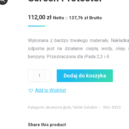
112,00
zł
Netto ::
137,76
zł
Brutto
Wykonana z bardzo trwałego materiału. Nakładk
odporna jest na działanie ciepła, wody, oleju 
benzyny. Przeznaczona dla iPada 2,3 i 4.
ilość
Dodaj do koszyka
Screen
Protector
Add to Wishlist
Kategorie:
akcesoria @de
,
Tablet Zubehör
SKU:
BX25
Share this product