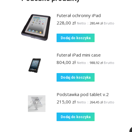
Futerał ochronny iPad
228,00
zł
Netto ::
280,44
zł
Brutto
Dodaj do koszyka
Futerał iPad mini case
804,00
zł
Netto ::
988,92
zł
Brutto
Dodaj do koszyka
Podstawka pod tablet v.2
215,00
zł
Netto ::
264,45
zł
Brutto
Dodaj do koszyka