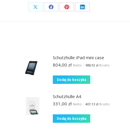
Share
Share
Share
Share
on
on
on
on
X
Facebook
Pinterest
LinkedIn
Schutzhülle iPad mini case
804,00
zł
Netto ::
988,92
zł
Brutto
Dodaj do koszyka
Schutzhülle A4
331,00
zł
Netto ::
407,13
zł
Brutto
Dodaj do koszyka