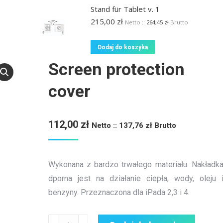
Stand für Tablet v. 1
215,00
zł
Netto ::
264,45
zł
Brutto
Dodaj do koszyka
Screen protection
cover
112,00
zł
Netto ::
137,76
zł
Brutto
Wykonana z bardzo trwałego materiału. Nakładk
dporna jest na działanie ciepła, wody, oleju 
benzyny. Przeznaczona dla iPada 2,3 i 4.
ilość