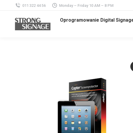
011 322 44 56
Monday – Friday 10 AM – 8 PM
Oprogramowanie Digital Signag