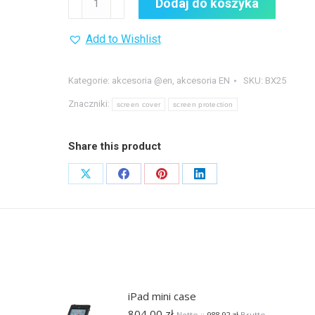
Dodaj do koszyka
Screen
protection
Add to Wishlist
cover
Kategorie:
akcesoria @en
,
akcesoria EN
SKU:
BX25
Znaczniki:
screen cover
screen protection
Share this product
Share
Share
Share
Share
on
on
on
on
X
Facebook
Pinterest
LinkedIn
iPad mini case
804,00
zł
Netto ::
988,92
zł
Brutto