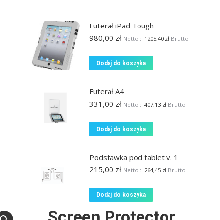
Futerał iPad Tough
980,00
zł
Netto ::
1205,40
zł
Brutto
Dodaj do koszyka
Futerał A4
331,00
zł
Netto ::
407,13
zł
Brutto
Dodaj do koszyka
Podstawka pod tablet v. 1
215,00
zł
Netto ::
264,45
zł
Brutto
Dodaj do koszyka
Screen Protector