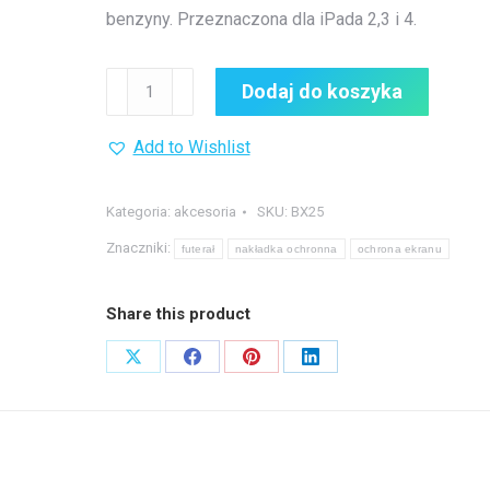
benzyny. Przeznaczona dla iPada 2,3 i 4.
ilość
Dodaj do koszyka
Nakładka
ochronna
Add to Wishlist
na
ekran
Kategoria:
akcesoria
SKU:
BX25
Znaczniki:
futerał
nakładka ochronna
ochrona ekranu
Share this product
Share
Share
Share
Share
on
on
on
on
X
Facebook
Pinterest
LinkedIn