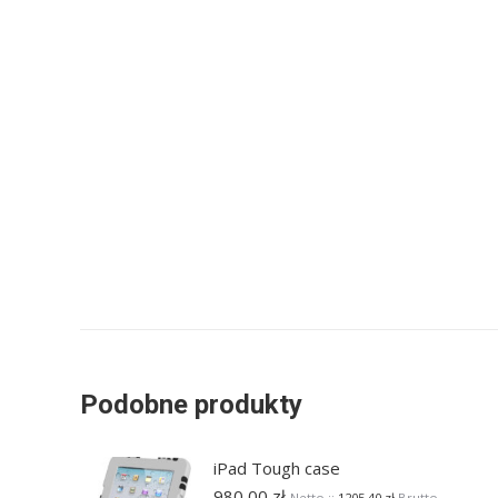
Podobne produkty
iPad Tough case
980,00
zł
Netto ::
1205,40
zł
Brutto