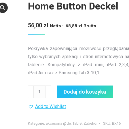
Home Button Deckel
56,00
zł
Netto ::
68,88
zł
Brutto
Pokrywka zapewniająca możliwość przeglądani
tylko wybranych aplikacji i stron internetowych n
tablecie. Kompatybilny z iPad mini, iPad 2,3,4
iPad Air oraz z Samsung Tab 3 10,1.
ilość
Dodaj do koszyka
Home
Button
Add to Wishlist
Deckel
Kategorie:
akcesoria @de
,
Tablet Zubehör
SKU:
BX16