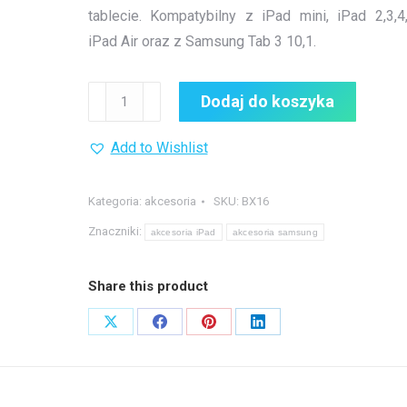
tablecie. Kompatybilny z iPad mini, iPad 2,3,4
iPad Air oraz z Samsung Tab 3 10,1.
ilość
Dodaj do koszyka
Home
Button
Add to Wishlist
pokrywka
Kategoria:
akcesoria
SKU:
BX16
Znaczniki:
akcesoria iPad
akcesoria samsung
Share this product
Share
Share
Share
Share
on
on
on
on
X
Facebook
Pinterest
LinkedIn