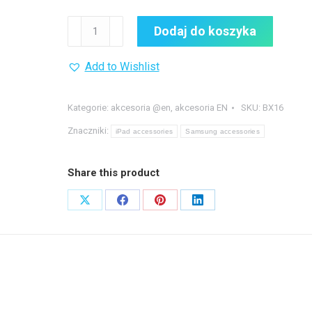
ilość
Dodaj do koszyka
Home
Button
Add to Wishlist
cover
Kategorie:
akcesoria @en
,
akcesoria EN
SKU:
BX16
Znaczniki:
iPad accessories
Samsung accessories
Share this product
Share
Share
Share
Share
on
on
on
on
X
Facebook
Pinterest
LinkedIn