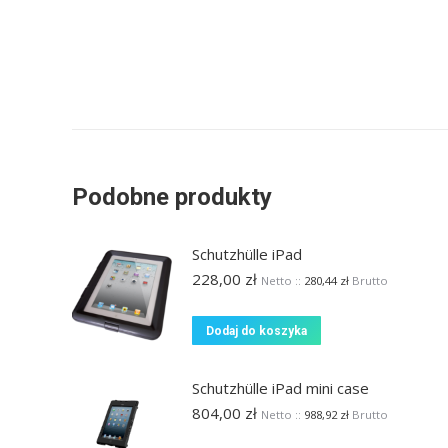
Podobne produkty
Schutzhülle iPad
228,00
zł
Netto ::
280,44
zł
Brutto
Dodaj do koszyka
Schutzhülle iPad mini case
804,00
zł
Netto ::
988,92
zł
Brutto