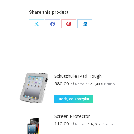
Share this product
Share
Share
Share
Share
on
on
on
on
X
Facebook
Pinterest
LinkedIn
Schutzhülle iPad Tough
980,00
zł
Netto ::
1205,40
zł
Brutto
Dodaj do koszyka
Screen Protector
112,00
zł
Netto ::
137,76
zł
Brutto