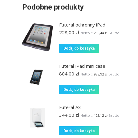
Podobne produkty
Futerał ochronny iPad
228,00
zł
Netto ::
280,44
zł
Brutto
Dodaj do koszyka
Futerał iPad mini case
804,00
zł
Netto ::
988,92
zł
Brutto
Dodaj do koszyka
Futerał A3
344,00
zł
Netto ::
423,12
zł
Brutto
Dodaj do koszyka