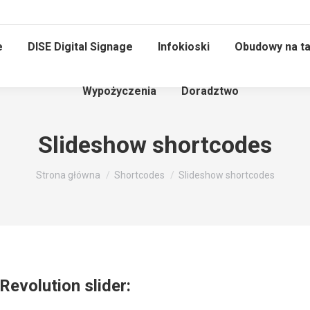
e
DISE Digital Signage
Infokioski
Obudowy na ta
Wypożyczenia
Doradztwo
Slideshow shortcodes
Jesteś tutaj:
Strona główna
Shortcodes
Slideshow shortcodes
Revolution slider: