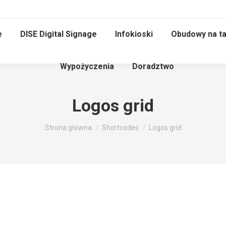
e
DISE Digital Signage
Infokioski
Obudowy na ta
Wypożyczenia
Doradztwo
Logos grid
Jesteś tutaj:
Strona główna
Shortcodes
Logos grid