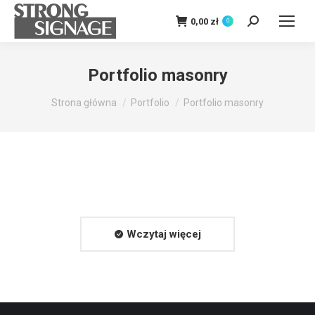
0,00
zł
0
Szukaj:
Portfolio masonry
Jesteś tutaj:
Strona główna
Portfolio
Portfolio masonry
Wczytaj więcej