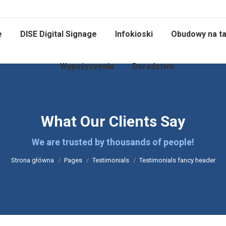
e
DISE Digital Signage
Infokioski
Obudowy na ta
Wypożyczenia
Doradztwo
What Our Clients Say
Jesteś tutaj:
We are trusted by thousands of people!
Strona główna
Pages
Testimonials
Testimonials fancy header