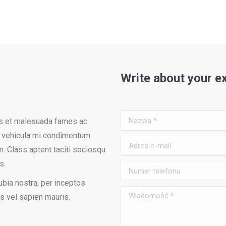
Write about your e
Nazwa *
tus et malesuada fames ac
s vehicula mi condimentum.
Adres e-mail
. Class aptent taciti sociosqu
s.
Numer telefonu
ubia nostra, per inceptos
Wiadomość *
s vel sapien mauris.