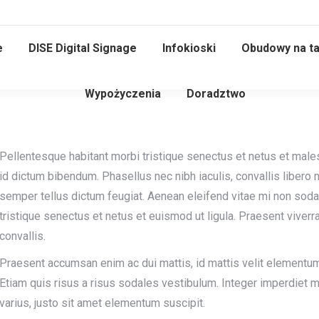
e
DISE Digital Signage
Infokioski
Obudowy na ta
Wypożyczenia
Doradztwo
Pellentesque habitant morbi tristique senectus et netus et male
id dictum bibendum. Phasellus nec nibh iaculis, convallis libero 
semper tellus dictum feugiat. Aenean eleifend vitae mi non sodal
tristique senectus et netus et euismod ut ligula. Praesent viverra
convallis.
Praesent accumsan enim ac dui mattis, id mattis velit elementum
Etiam quis risus a risus sodales vestibulum. Integer imperdiet ma
varius, justo sit amet elementum suscipit.