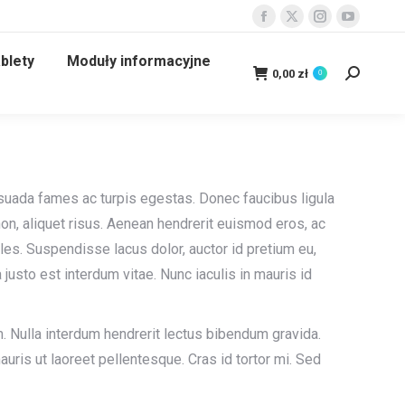
Facebook
X
Instagram
YouTube
page
page
page
page
blety
Moduły informacyjne
opens
opens
opens
opens
0,00
zł
0
Szukaj:
in
in
in
in
new
new
new
new
window
window
window
window
suada fames ac turpis egestas. Donec faucibus ligula
non, aliquet risus. Aenean hendrerit euismod eros, ac
es. Suspendisse lacus dolor, auctor id pretium eu,
 justo est interdum vitae. Nunc iaculis in mauris id
. Nulla interdum hendrerit lectus bibendum gravida.
uris ut laoreet pellentesque. Cras id tortor mi. Sed