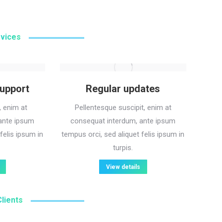
rvices
support
Regular updates
, enim at
Pellentesque suscipit, enim at
ante ipsum
consequat interdum, ante ipsum
felis ipsum in
tempus orci, sed aliquet felis ipsum in
turpis.
View details
lients