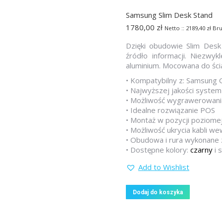
Samsung Slim Desk Stand
1780,00
zł
Netto ::
2189,40
zł
Bru
Dzięki obudowie Slim Desk
źródło informacji. Niezwy
aluminium. Mocowana do ścia
• Kompatybilny z: Samsung 
• Najwyższej jakości system
• Możliwość wygrawerowania
• Idealne rozwiązanie POS
• Montaż w pozycji poziomej
• Możliwość ukrycia kabli 
• Obudowa i rura wykonane z
• Dostępne kolory:
czarny
i 
Add to Wishlist
Dodaj do koszyka