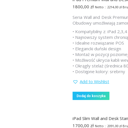
1800,00
zł
Netto ::
2214,00
zł
Bru
Seria Wall and Desk Premium
Obudowy umożliwiają zamonto
• Kompatybilny z: iPad 2,3,4 
• Najnowszy system chronią
• Idealne rozwiązanie POS
• Elegancki duński design
• Montaż w pozycji poziomej
• Możliwość ukrycia kabli 
• Okrągły stelaż (średnica 
• Dostępne kolory: srebrny
Add to Wishlist
Dodaj do koszyka
iPad Slim Wall and Desk Sta
1700,00
zł
Netto ::
2091,00
zł
Bru