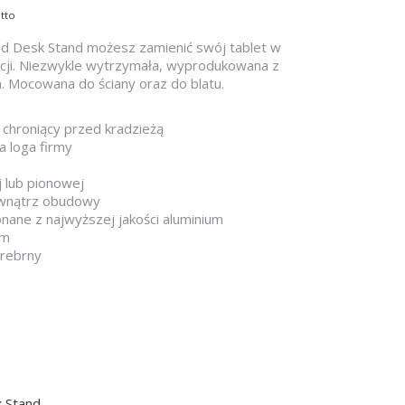
tto
and Desk Stand możesz zamienić swój tablet w
acji. Niezwykle wytrzymała, wyprodukowana z
m. Mocowana do ściany oraz do blatu.
 chroniący przed kradzieżą
 loga firmy
 lub pionowej
wewnątrz obudowy
ane z najwyższej jakości aluminium
mm
srebrny
k Stand