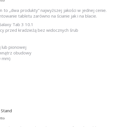
tto
 to „dwa produkty” najwyższej jakości w jednej cenie.
wanie tabletu zarówno na ścianie jak i na blacie.
Galaxy Tab 3 10.1
cy przed kradzieżą bez widocznych śrub
 lub pionowej
wewnątrz obudowy
80 mm)
 Stand
tto