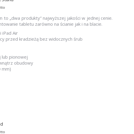
tto
 to „dwa produkty” najwyższej jakości w jednej cenie.
wanie tabletu zarówno na ścianie jak i na blacie.
i iPad Air
cy przed kradzieżą bez widocznych śrub
 lub pionowej
wewnątrz obudowy
80 mm)
nd
tto