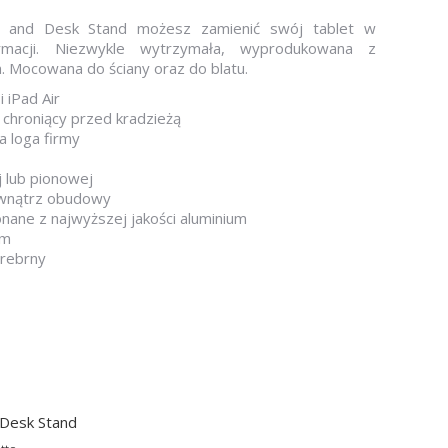
ll and Desk Stand możesz zamienić swój tablet w
ormacji. Niezwykle wytrzymała, wyprodukowana z
m. Mocowana do ściany oraz do blatu.
i iPad Air
 chroniący przed kradzieżą
 loga firmy
 lub pionowej
wewnątrz obudowy
ane z najwyższej jakości aluminium
mm
srebrny
Desk Stand