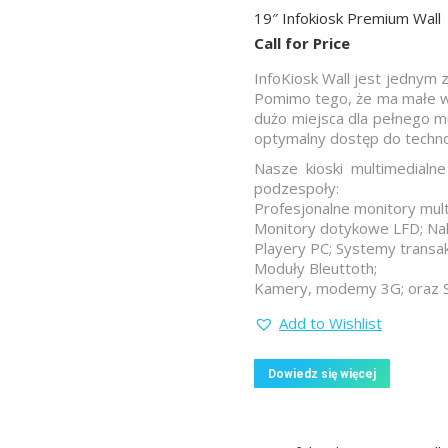
19″ Infokiosk Premium Wall
Call for Price
InfoKiosk Wall jest jednym
Pomimo tego, że ma małe wy
dużo miejsca dla pełnego m
optymalny dostęp do technol
Nasze kioski multimedial
podzespoły:
Profesjonalne monitory mul
Monitory dotykowe LFD; Na
Playery PC; Systemy transak
Moduły Bleuttoth;
Kamery, modemy 3G; oraz S
Add to Wishlist
Dowiedz się więcej