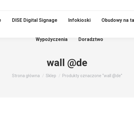
e
DISE Digital Signage
Infokioski
Obudowy na ta
Wypożyczenia
Doradztwo
wall @de
Jesteś tutaj:
Strona główna
Sklep
Produkty oznaczone “wall @de”