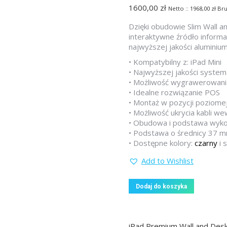
1600,00
zł
Netto ::
1968,00
zł
Bru
Dzięki obudowie Slim Wall 
interaktywne źródło inform
najwyższej jakości aluminiu
• Kompatybilny z: iPad Mini
• Najwyższej jakości system
• Możliwość wygrawerowania
• Idealne rozwiązanie POS
• Montaż w pozycji poziomej
• Możliwość ukrycia kabli 
• Obudowa i podstawa wykon
• Podstawa o średnicy 37 
• Dostępne kolory:
czarny
i 
Add to Wishlist
Dodaj do koszyka
iPad Premium Wall and Des