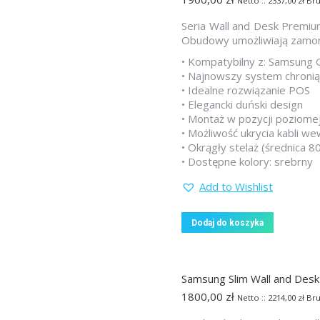
Netto ::
2337,00
zł
Bru
Seria Wall and Desk Premium
Obudowy umożliwiają zamonto
• Kompatybilny z: Samsung 
• Najnowszy system chronią
• Idealne rozwiązanie POS
• Elegancki duński design
• Montaż w pozycji poziomej
• Możliwość ukrycia kabli 
• Okrągły stelaż (średnica 
• Dostępne kolory: srebrny
Add to Wishlist
Dodaj do koszyka
Samsung Slim Wall and Desk
1800,00
zł
Netto ::
2214,00
zł
Bru