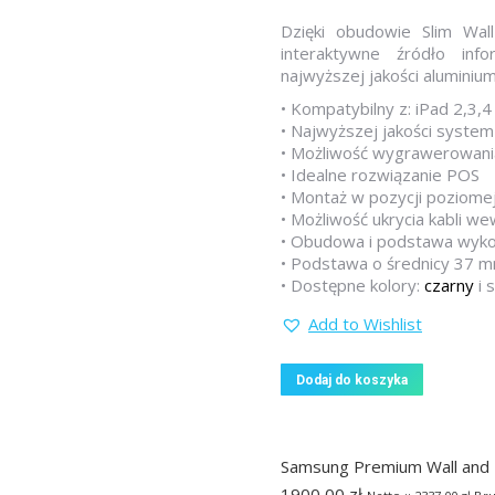
Dzięki obudowie Slim Wa
interaktywne źródło inf
najwyższej jakości aluminiu
• Kompatybilny z: iPad 2,3,4 
• Najwyższej jakości system
• Możliwość wygrawerowania
• Idealne rozwiązanie POS
• Montaż w pozycji poziomej
• Możliwość ukrycia kabli 
• Obudowa i podstawa wykon
• Podstawa o średnicy 37 
• Dostępne kolory:
czarny
i 
Add to Wishlist
Dodaj do koszyka
Samsung Premium Wall and 
1900,00
zł