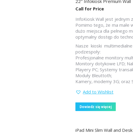
22″ Infokiosk Premium Wall
Call for Price
InfoKiosk Wall jest jednym
Pomimo tego, że ma małe wy
dużo miejsca dla pełnego m
optymalny dostęp do technol
Nasze kioski multimedial
podzespoły:
Profesjonalne monitory mul
Monitory dotykowe LFD; Na
Playery PC; Systemy transak
Moduły Bleuttoth;
Kamery, modemy 3G; oraz S
Add to Wishlist
Dowiedz się więcej
iPad Mini Slim Wall and Desk